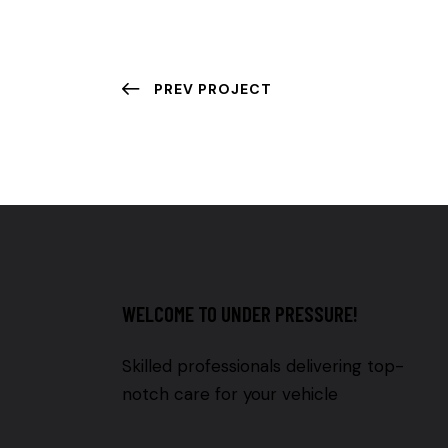
PREV PROJECT
WELCOME TO UNDER PRESSURE!
Skilled professionals delivering top-
notch care for your vehicle