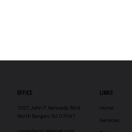
OFFICE
LINKS
7027 John F. Kennedy Blvd,
Home
North Bergen, NJ 07047
Services
upwashgmc@gmail.com