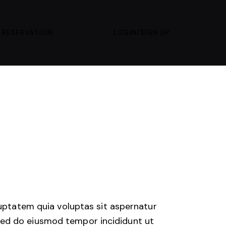
 RESERVATION
LOGIN/SIGN UP
uptatem quia voluptas sit aspernatur
t sed do eiusmod tempor incididunt ut