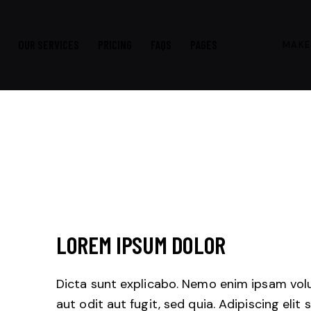
OUR SERVICES
PRICING
FAQS
PAGES
MAKE
LOREM IPSUM DOLOR
Dicta sunt explicabo. Nemo enim ipsam vol
aut odit aut fugit, sed quia. Adipiscing eli