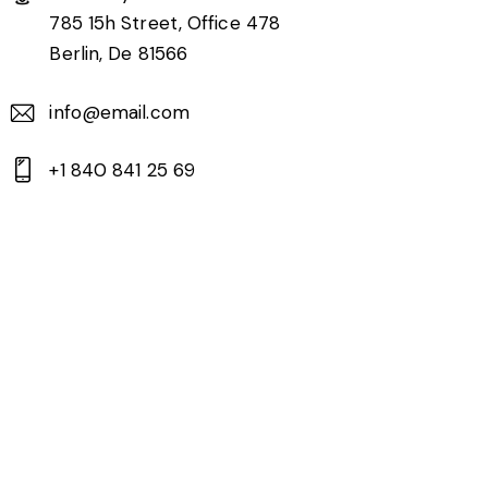
785 15h Street, Office 478
Berlin, De 81566
info@email.com
+1 840 841 25 69