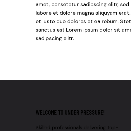
amet, consetetur sadipscing elitr, se
labore et dolore magna aliquyam erat,
et justo duo dolores et ea rebum. Stet
sanctus est Lorem ipsum dolor sit ame
sadipscing elitr.
WELCOME TO UNDER PRESSURE!
Skilled professionals delivering top-