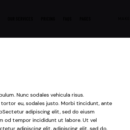
OUR SERVICES
PRICING
FAQS
PAGES
MAKE
ibulum. Nunc sodales vehicula risus.
tortor eu, sodales justo. Morbi tincidunt, ante
tpSectetur adipiscing elit, sed do eiusm
m od tempor incididunt ut labore. Ut vel
tetur adipiscing elit, adipiscing elit, sed do.