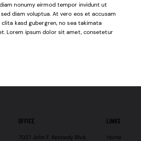
d diam nonumy eirmod tempor invidunt ut
 sed diam voluptua. At vero eos et accusam
 clita kasd gubergren, no sea takimata
t. Lorem ipsum dolor sit amet, consetetur
OFFICE
LINKS
7027 John F. Kennedy Blvd,
Home