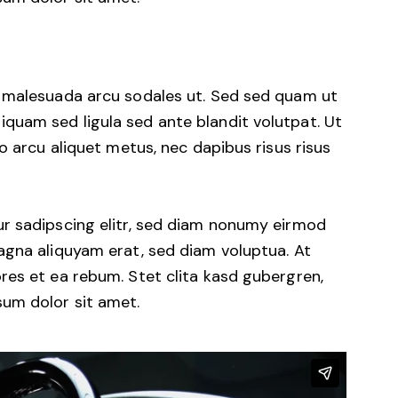
d malesuada arcu sodales ut. Sed sed quam ut
uam sed ligula sed ante blandit volutpat. Ut
o arcu aliquet metus, nec dapibus risus risus
r sadipscing elitr, sed diam nonumy eirmod
agna aliquyam erat, sed diam voluptua. At
res et ea rebum. Stet clita kasd gubergren,
um dolor sit amet.