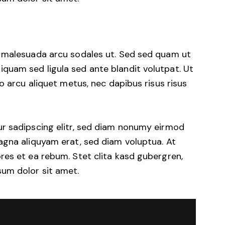
d malesuada arcu sodales ut. Sed sed quam ut
uam sed ligula sed ante blandit volutpat. Ut
o arcu aliquet metus, nec dapibus risus risus
r sadipscing elitr, sed diam nonumy eirmod
agna aliquyam erat, sed diam voluptua. At
res et ea rebum. Stet clita kasd gubergren,
um dolor sit amet.