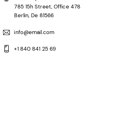
785 15h Street, Office 478
Berlin, De 81566
info@email.com
+1 840 841 25 69