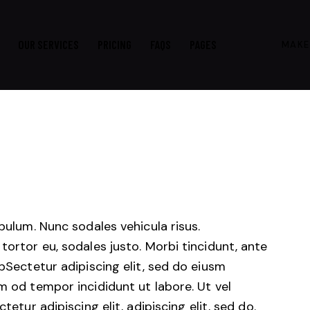
OUR SERVICES
PRICING
FAQS
PAGES
MAKE
ibulum. Nunc sodales vehicula risus.
tortor eu, sodales justo. Morbi tincidunt, ante
tpSectetur adipiscing elit, sed do eiusm
m od tempor incididunt ut labore. Ut vel
tetur adipiscing elit, adipiscing elit, sed do.