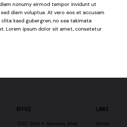
d diam nonumy eirmod tempor invidunt ut
 sed diam voluptua. At vero eos et accusam
 clita kasd gubergren, no sea takimata
t. Lorem ipsum dolor sit amet, consetetur
OFFICE
LINKS
7027 John F. Kennedy Blvd,
Home