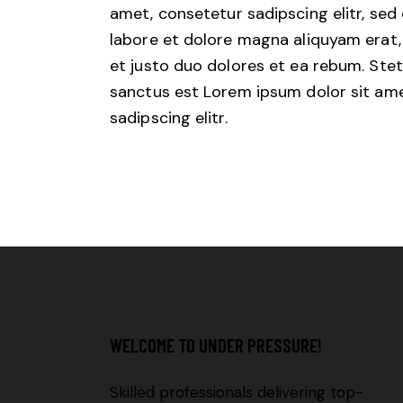
amet, consetetur sadipscing elitr, se
labore et dolore magna aliquyam erat,
et justo duo dolores et ea rebum. Stet
sanctus est Lorem ipsum dolor sit ame
sadipscing elitr.
WELCOME TO UNDER PRESSURE!
Skilled professionals delivering top-