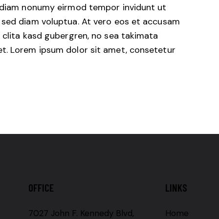
d diam nonumy eirmod tempor invidunt ut
 sed diam voluptua. At vero eos et accusam
 clita kasd gubergren, no sea takimata
t. Lorem ipsum dolor sit amet, consetetur
OFFICE
LINKS
7027 John F. Kennedy Blvd,
Home