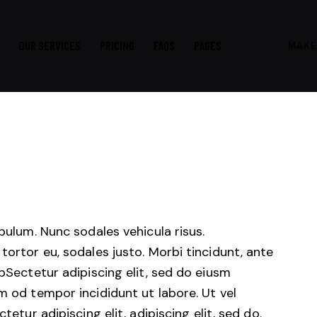
OUR SERVICES
PRICING
FAQS
PAGES
MAKE
ibulum. Nunc sodales vehicula risus.
tortor eu, sodales justo. Morbi tincidunt, ante
tpSectetur adipiscing elit, sed do eiusm
m od tempor incididunt ut labore. Ut vel
tetur adipiscing elit, adipiscing elit, sed do.