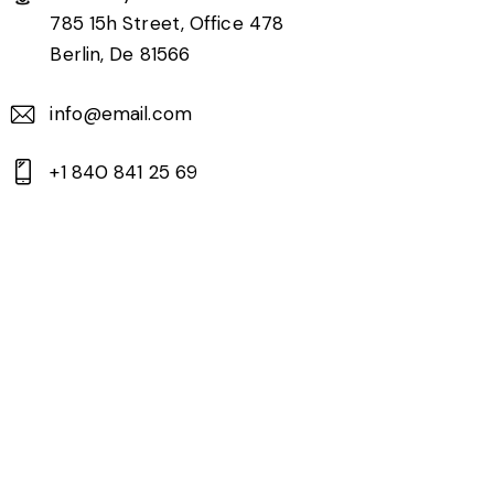
785 15h Street, Office 478
Berlin, De 81566
info@email.com
+1 840 841 25 69