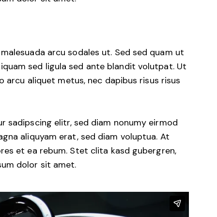
d malesuada arcu sodales ut. Sed sed quam ut
uam sed ligula sed ante blandit volutpat. Ut
o arcu aliquet metus, nec dapibus risus risus
r sadipscing elitr, sed diam nonumy eirmod
agna aliquyam erat, sed diam voluptua. At
res et ea rebum. Stet clita kasd gubergren,
um dolor sit amet.