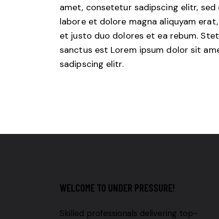
amet, consetetur sadipscing elitr, se
labore et dolore magna aliquyam erat,
et justo duo dolores et ea rebum. Stet
sanctus est Lorem ipsum dolor sit ame
sadipscing elitr.
WELCOME TO UNDER PRESSURE!
Skilled professionals delivering top-