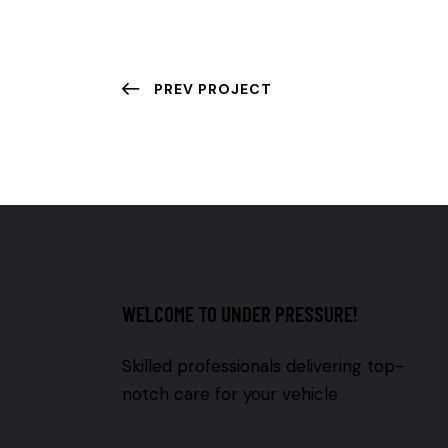
PREV PROJECT
WELCOME TO UNDER PRESSURE!
Skilled professionals delivering top-
notch care for your vehicle