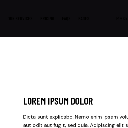
OUR SERVICES
PRICING
FAQS
PAGES
MAKE
LOREM IPSUM DOLOR
Dicta sunt explicabo. Nemo enim ipsam vol
aut odit aut fugit, sed quia. Adipiscing eli