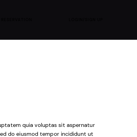
 RESERVATION
LOGIN/SIGN UP
uptatem quia voluptas sit aspernatur
t sed do eiusmod tempor incididunt ut