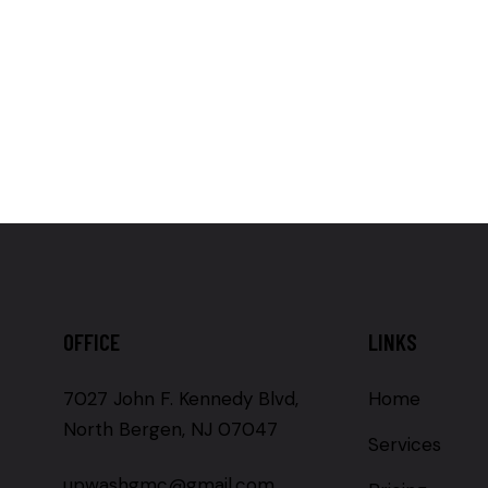
OFFICE
LINKS
7027 John F. Kennedy Blvd,
Home
North Bergen, NJ 07047
Services
upwashgmc@gmail.com